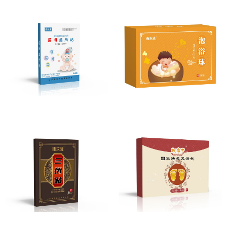
退热贴
泡浴球
穴位压力刺激贴
固本培元足浴包