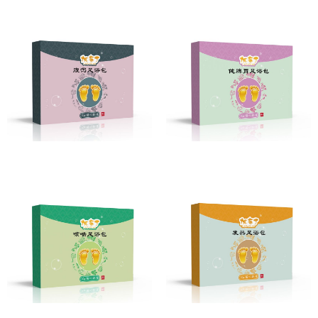
腹泻足浴包
健脾胃足浴包