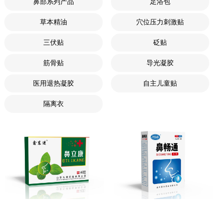
鼻部系列产品
足浴包
草本精油
穴位压力刺激贴
三伏贴
砭贴
筋骨贴
导光凝胶
医用退热凝胶
自主儿童贴
隔离衣
鼻立康
鼻畅通