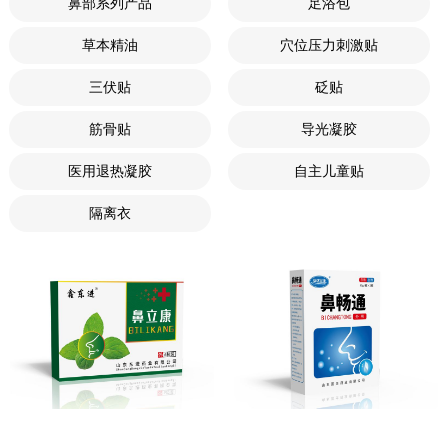
鼻部系列产品
足浴包
草本精油
穴位压力刺激贴
三伏贴
砭贴
筋骨贴
导光凝胶
医用退热凝胶
自主儿童贴
隔离衣
鼻立康
鼻畅通