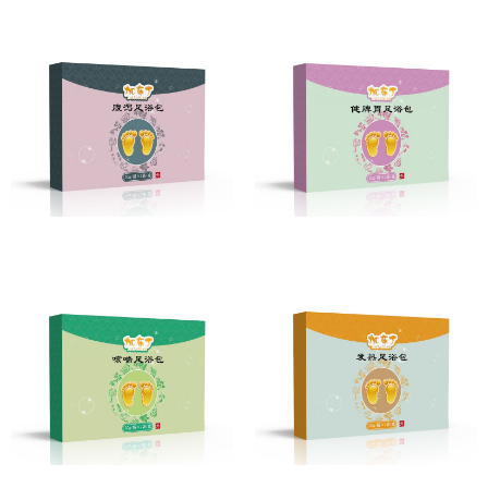
腹泻足浴包
健脾胃足浴包