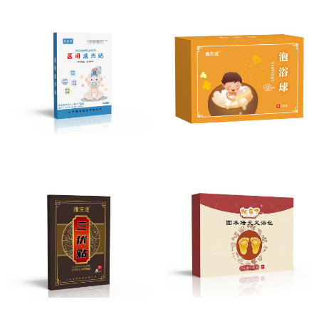
退热贴
泡浴球
穴位压力刺激贴
固本培元足浴包