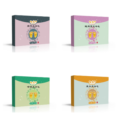
腹泻足浴包
健脾胃足浴包