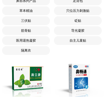
鼻部系列产品
足浴包
草本精油
穴位压力刺激贴
三伏贴
砭贴
筋骨贴
导光凝胶
医用退热凝胶
自主儿童贴
隔离衣
鼻立康
鼻畅通