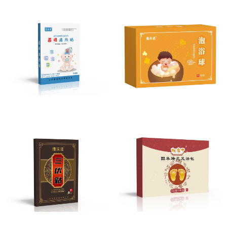
退热贴
泡浴球
穴位压力刺激贴
固本培元足浴包